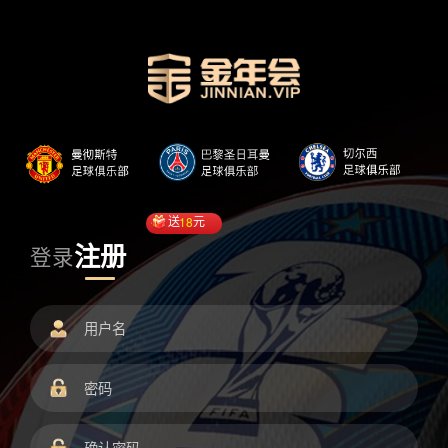
送
18
元
注册
登录